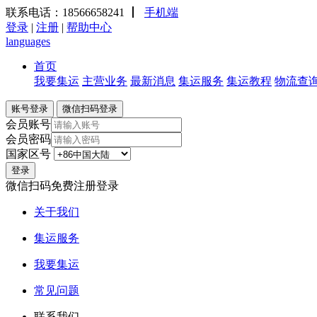
联系电话：18566658241
丨
手机端
登录
|
注册
|
帮助中心
languages
首页
我要集运
主营业务
最新消息
集运服务
集运教程
物流查
账号登录
微信扫码登录
会员账号
会员密码
国家区号
微信扫码免费注册登录
关于我们
集运服务
我要集运
常见问题
联系我们